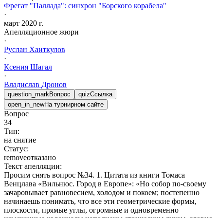
Фрегат "Паллада": синхрон "Борского корабела"
·
март 2020 г.
Апелляционное жюри
·
Руслан
Хаиткулов
·
Ксения
Шагал
·
Владислав
Дронов
question_mark
Вопрос
quiz
Ссылка
open_in_new
На турнирном сайте
Вопрос
34
Тип:
на снятие
Статус:
remove
отказано
Текст апелляции:
Просим снять вопрос №34. 1. Цитата из книги Томаса
Венцлава «Вильнюс. Город в Европе»: «Но собор по-своему
зачаровывает равновесием, холодом и покоем; постепенно
начинаешь понимать, что все эти геометрические формы,
плоскости, прямые углы, огромные и одновременно