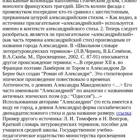
изысканные колоннады наполнены стоическим духом, словно
монологи французских трагедий. Шесть колонн фасада с
промежутком посередине кто-то сравнил с шестистопным,
прерванным цезурой александрийским стихом. » Как видно, в
источнике прилагательное «александрийский» используется
именно в контексте александрийского стиха. 2. Теперь следует
разобраться, является ли прилагательное «александрийский»
(как часть термина александрийский стих) производным от
названия города Александрии. В «Школьном словаре
литературоведческих терминов» (Л.В.Чернец, В.Б.Семёнов,
В.А.Скиба. М., Просвещение, 2002. С. 87-91) описывается
другое происхождение термина: «...В середине XII в. во
Франции поэтами Ламбером ле Тором и Александром Де
Берне был создан “Роман об Александре”. Это стихотворное
эпическое произведение повествовало о временах
Античности, о деяниях Александра Македонского <…> Его
часто именовали “Александрией” по аналогии с названиями
античных эпических поэм (ср.: “Одиссея”)…»
Использованная авторами "Александрии" (то есть имеется в
виду не город, а деяния Александра) форма силлабического
двенадцатисложного стиха и дала название размеру.
ссылка
Пример другого источника: Л. И. Тимофеев и Н. Венгров,
Краткий словарь литуроведческих терминов, пособие для
учащихся средней школы. Государственное учебно-
педагогическое издательство министерства просвещения