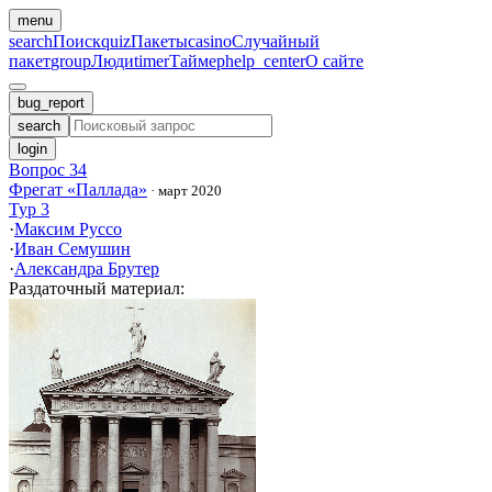
menu
search
Поиск
quiz
Пакеты
casino
Случайный
пакет
group
Люди
timer
Таймер
help_center
О сайте
bug_report
search
login
Вопрос 34
Фрегат «Паллада»
·
март 2020
Тур 3
·
Максим Руссо
·
Иван Семушин
·
Александра Брутер
Раздаточный материал
: