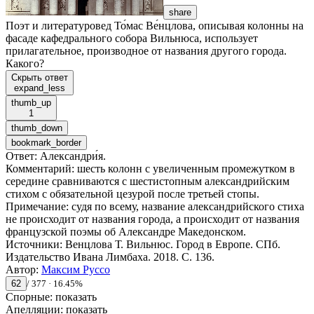
share
Поэт и литературовед То́мас Ве́нцлова, описывая колонны на
фасаде кафедрального собора Вильнюса, использует
прилагательное, производное от названия другого города.
Какого?
Скрыть ответ
expand_less
thumb_up
1
thumb_down
bookmark_border
Ответ
:
Александри́я.
Комментарий
:
шесть колонн с увеличенным промежутком в
середине сравниваются с шестистопным александрийским
стихом с обязательной цезурой после третьей стопы.
Примечание: судя по всему, название александрийского стиха
не происходит от названия города, а происходит от названия
французской поэмы об Александре Македонском.
Источники
:
Венцлова Т. Вильнюс. Город в Европе. СПб.
Издательство Ивана Лимбаха. 2018. С. 136.
Автор
:
Максим Руссо
62
/
377
·
16.45
%
Спорные:
показать
Апелляции:
показать