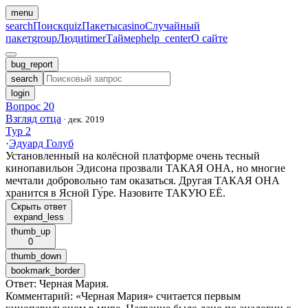
menu
search
Поиск
quiz
Пакеты
casino
Случайный
пакет
group
Люди
timer
Таймер
help_center
О сайте
bug_report
search
login
Вопрос 20
Взгляд отца
·
дек. 2019
Тур 2
·
Эдуард Голуб
Установленный на колёсной платформе очень тесный
кинопавильон Эдисона прозвали ТАКАЯ ОНА, но многие
мечтали добровольно там оказаться. Другая ТАКАЯ ОНА
хранится в Ясной Гу́ре. Назовите ТАКУЮ ЕЁ.
Скрыть ответ
expand_less
thumb_up
0
thumb_down
bookmark_border
Ответ
:
Черная Мария.
Комментарий
:
«Черная Мария» считается первым