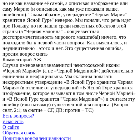
но не как название её самой, а описывая изображение или
саму Марию (и описывая, как мы уже показали выше,
ошибочно). Таким образом, утверждение "Черная Мария"
хранится в Ясной Гуре" неверно. Мы поняли, что речь идет
про Польшу, но не нашли среди известных объектов этой
страны (а "Черная мадонна" - общеизвестная
достопримечательность мирового масштаба!) ничего, что
подходило бы к первой части вопроса. Как выяснилось, и
неудивительно - этого и нет. Это существенная ошибка,
просим вопрос снять
Комментарий АЖ:
Случаи именования знаменитой ченстоховской иконы
«Черной Марией» (а не «Черной Мадонной») действительно
единичны и неофициальны. Мы склонны полагать
некорректным утверждение «В Ясной Гуре хранится Черная
Мария» (в отличие от утверждений «В Ясной Гуре хранится
изображение, которое называют в том числе Черной Марией»
и «В Ясной Гуре хранится "Черная Мадонна"») и считаем эту
ошибку (или натяжку) существенной для вопроса. (Вопрос
снят, 2:1; за снятие – СГ, ДВ; против – ТС)
Есть вопросы
?
у нас есть
О сайте
Обратная связь
Политика конфиденциальности