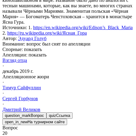
кинопавильоном в мире. Название было дано по аналогии с
тесныи машинами, которые, как вы знаете, во многих странах
называли Чёрными Мариями. Знаменитая польская «Чёрная
Мария» — Богоматерь Ченстоховская – хранится в монастыре
Ясна Гура.
Источники
:
1.
https://en.wikipedia.org/wiki/Edison’s_Black_Maria
2.
https://ru.wikipedia.org/wiki/Ясная_Гора
Автор
:
Эдуард Голуб
Внимание: вопрос был снят по апелляции
Спорные:
показать
Апелляции:
показать
Взгляд отца
·
декабрь 2019 г.
Апелляционное жюри
·
Тимур
Сайфуллин
·
Сергей
Горбунов
·
Дмитрий
Великов
question_mark
Вопрос
quiz
Ссылка
open_in_new
На турнирном сайте
Вопрос
20