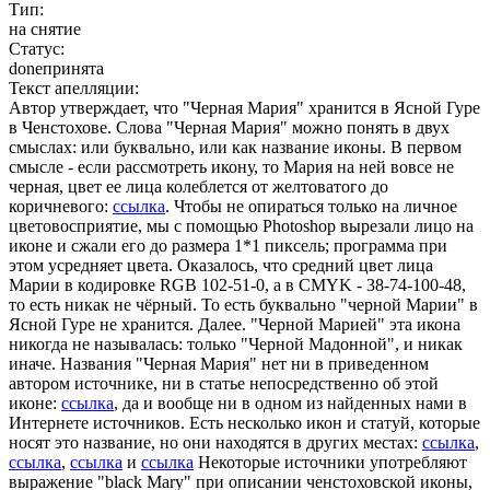
Тип:
на снятие
Статус:
done
принята
Текст апелляции:
Автор утверждает, что "Черная Мария" хранится в Ясной Гуре
в Ченстохове. Слова "Черная Мария" можно понять в двух
смыслах: или буквально, или как название иконы. В первом
смысле - если рассмотреть икону, то Мария на ней вовсе не
черная, цвет ее лица колеблется от желтоватого до
коричневого:
ссылка
.
Чтобы не опираться только на личное
цветовосприятие, мы с помощью Photoshop вырезали лицо на
иконе и сжали его до размера 1*1 пиксель; программа при
этом усредняет цвета. Оказалось, что средний цвет лица
Марии в кодировке RGB 102-51-0, а в CMYK - 38-74-100-48,
то есть никак не чёрный. То есть буквально "черной Марии" в
Ясной Гуре не хранится. Далее. "Черной Марией" эта икона
никогда не называлась: только "Черной Мадонной", и никак
иначе. Названия "Черная Мария" нет ни в приведенном
автором источнике, ни в статье непосредственно об этой
иконе:
ссылка
,
да и вообще ни в одном из найденных нами в
Интернете источников. Есть несколько икон и статуй, которые
носят это название, но они находятся в других местах:
ссылка
,
ссылка
,
ссылка
и
ссылка
Некоторые источники употребляют
выражение "black Mary" при описании ченстоховской иконы,