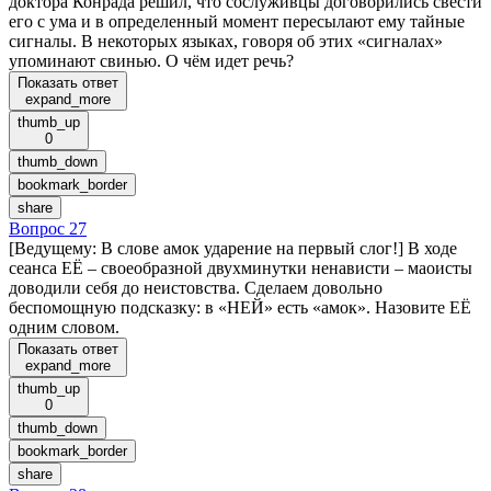
доктора Конрада решил, что сослуживцы договорились свести
его с ума и в определенный момент пересылают ему тайные
сигналы. В некоторых языках, говоря об этих «сигналах»
упоминают свинью. О чём идет речь?
Показать ответ
expand_more
thumb_up
0
thumb_down
bookmark_border
share
Вопрос 27
[Ведущему: В слове амок ударение на первый слог!] В ходе
сеанса ЕЁ – своеобразной двухминутки ненависти – маоисты
доводили себя до неистовства. Сделаем довольно
беспомощную подсказку: в «НЕЙ» есть «амок». Назовите ЕЁ
одним словом.
Показать ответ
expand_more
thumb_up
0
thumb_down
bookmark_border
share