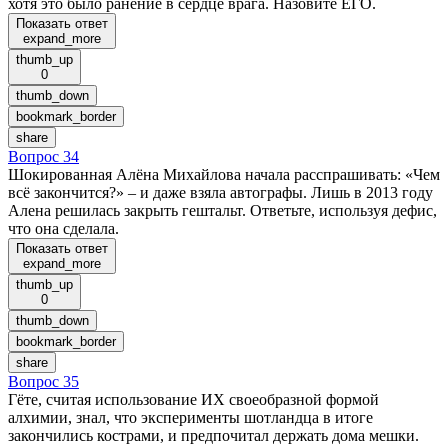
хотя это было ранение в сердце врага. Назовите ЕГО.
Показать ответ
expand_more
thumb_up
0
thumb_down
bookmark_border
share
Вопрос 34
Шокированная Алёна Михайлова начала расспрашивать: «Чем
всё закончится?» – и даже взяла автографы. Лишь в 2013 году
Алена решилась закрыть гештальт. Ответьте, используя дефис,
что она сделала.
Показать ответ
expand_more
thumb_up
0
thumb_down
bookmark_border
share
Вопрос 35
Гёте, считая использование ИХ своеобразной формой
алхимии, знал, что эксперименты шотландца в итоге
закончились кострами, и предпочитал держать дома мешки.