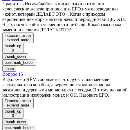
Правитель Несауайкойотль писал стихи и отменил
человеческие жертвоприношения. ЕГО имя переводят как
«койот, который ДЕЛАЕТ ЭТО». Когда с приходом
европейцев некоторые ацтеки начали периодически ДЕЛАТЬ
ЭТО, насчет койота уверенности не было. Какой глагол мы
заменили словами ДЕЛАТЬ ЭТО?
Показать ответ
expand_more
thumb_up
0
thumb_down
bookmark_border
share
Вопрос 15
В фильме о НЁМ сообщается, что дубы стали меньше
расходовать на корабли, а вернувшиеся конкистадоры
засаживали деревьями монастырские угодья. Потому на одной
иллюстрации изображен монах и ОН. Назовите ЕГО.
Показать ответ
expand_more
thumb_up
0
thumb_down
bookmark_border