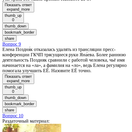
Показать ответ
expand_more
thumb_up
0
thumb_down
bookmark_border
share
Вопрос 9
Елена Поздня́к отказалась удалять из трансляции пресс-
конференции ГКЧП трясущиеся руки Яна́ева. Более раннюю
деятельность Поздняк сравнили с работой человека, чьё имя
начинается на «ла», а фамилия на «ло», ведь Елена регулярно
помогала улучшить ЕЁ. Назовите ЕЁ точно.
Показать ответ
expand_more
thumb_up
0
thumb_down
bookmark_border
share
Вопрос 10
Раздаточный материал
: