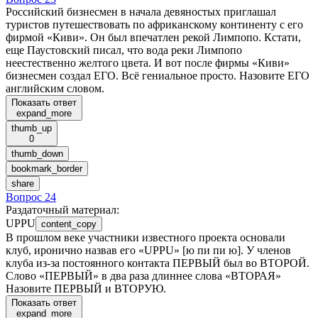
Российский бизнесмен в начала девяностых приглашал
туристов путешествовать по африканскому континенту с его
фирмой «Киви». Он был впечатлен рекой Лимпопо. Кстати,
еще Паустовский писал, что вода реки Лимпопо
неестественно желтого цвета. И вот после фирмы «Киви»
бизнесмен создал ЕГО. Всё гениальное просто. Назовите ЕГО
английским словом.
Показать ответ
expand_more
thumb_up
0
thumb_down
bookmark_border
share
Вопрос 24
Раздаточный материал
:
UPPU
content_copy
В прошлом веке участники известного проекта основали
клуб, иронично назвав его «UPPU» [ю пи пи ю]. У членов
клуба из-за постоянного контакта ПЕРВЫЙ был во ВТОРОЙ.
Слово «ПЕРВЫЙ» в два раза длиннее слова «ВТОРАЯ»
Назовите ПЕРВЫЙ и ВТОРУЮ.
Показать ответ
expand_more