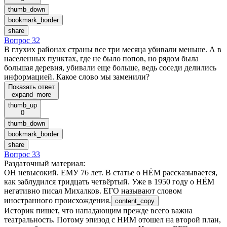
thumb_down
bookmark_border
share
Вопрос 32
В глухих районах страны все три месяца убивали меньше. А в
населенных пунктах, где не было попов, но рядом была
большая деревня, убивали еще больше, ведь соседи делились
информацией. Какое слово мы заменили?
Показать ответ
expand_more
thumb_up
0
thumb_down
bookmark_border
share
Вопрос 33
Раздаточный материал
:
ОН невысокий. ЕМУ 76 лет. В статье о НЁМ рассказывается,
как заблудился тридцать четвёртый. Уже в 1950 году о НЁМ
негативно писал Михалков. ЕГО называют словом
иностранного происхождения.
content_copy
Историк пишет, что нападающим прежде всего важна
театральность. Потому эпизод с НИМ отошел на второй план,