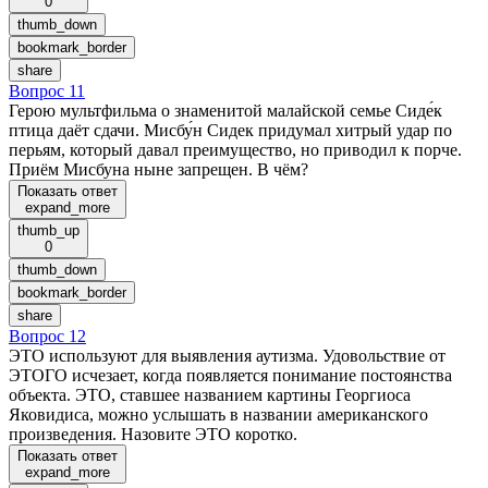
0
thumb_down
bookmark_border
share
Вопрос 11
Герою мультфильма о знаменитой малайской семье Сиде́к
птица даёт сдачи. Мисбу́н Сидек придумал хитрый удар по
перьям, который давал преимущество, но приводил к порче.
Приём Мисбуна ныне запрещен. В чём?
Показать ответ
expand_more
thumb_up
0
thumb_down
bookmark_border
share
Вопрос 12
ЭТО используют для выявления аутизма. Удовольствие от
ЭТОГО исчезает, когда появляется понимание постоянства
объекта. ЭТО, ставшее названием картины Георгиоса
Яковидиса, можно услышать в названии американского
произведения. Назовите ЭТО коротко.
Показать ответ
expand_more