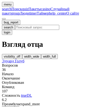
menu
search
Поиск
quiz
Пакеты
casino
Случайный
пакет
group
Люди
timer
Таймер
help_center
О сайте
bug_report
search
login
Взгляд отца
visibility_off
width_wide
width_full
Эдуард Голуб
Вопросов
36
Начало
Окончание
Опубликован
Команд
107
Сложность
trueDL
6.2
Преамбула
expand_more