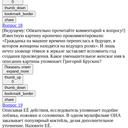
0
thumb_down
bookmark_border
share
Вопрос 18
[Ведущему: Обязательно прочитайте комментарий к вопросу!]
Известную картину иронично прокомментировали:
«Гражданка на машине времени перенеслась в будущее, в
котором женщины находятся на ведущих ролях». И лишь
нечто зловеще тёмное в зеркале заставляет вспомнить год
создания произведения. Какое уменьшительное женское имя в
описании картины упоминает Григорий Брускин?
Показать ответ
expand_more
thumb_up
0
thumb_down
bookmark_border
share
Вопрос 19
Описывая ЕЁ действия, исследователь упоминает подобие
лобзика, ножовки и соломинки. В одном мультфильме ОНА
заказывает популярный коктейль, делая дополнительное
уточнение. Назовите ЕЁ.