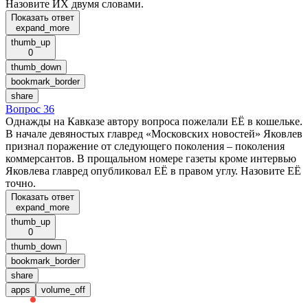
Назовите ИХ двумя словами.
Показать ответ
expand_more
thumb_up
0
thumb_down
bookmark_border
share
Вопрос 36
Однажды на Кавказе автору вопроса пожелали ЕЁ в кошельке.
В начале девяностых главред «Московских новостей» Яковлев
признал поражение от следующего поколения – поколения
коммерсантов. В прощальном номере газеты кроме интервью
Яковлева главред опубликовал ЕЁ в правом углу. Назовите ЕЁ
точно.
Показать ответ
expand_more
thumb_up
0
thumb_down
bookmark_border
share
apps
volume_off