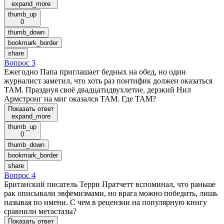
expand_more
thumb_up
0
thumb_down
bookmark_border
share
Вопрос 3
Ежегодно Папа приглашает бедных на обед, но один
журналист заметил, что хоть раз понтифик должен оказаться
ТАМ. Празднуя своё двадцатидвухлетие, дерзкий Нил
Армстронг на миг оказался ТАМ. Где ТАМ?
Показать ответ
expand_more
thumb_up
0
thumb_down
bookmark_border
share
Вопрос 4
Британский писатель Терри Пратчетт вспоминал, что раньше
рак описывали эвфемизмами, но врага можно победить, лишь
называя по имени. С чем в рецензии на популярную книгу
сравнили метастазы?
Показать ответ