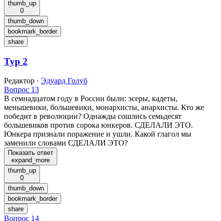
thumb_up
0
thumb_down
bookmark_border
share
Тур 2
Редактор
·
Эдуард Голуб
Вопрос 13
В семнадцатом году в России были: эсеры, кадеты,
меньшевики, большевики, монархисты, анархисты. Кто же
победит в революции? Однажды сошлись семьдесят
большевиков против сорока юнкеров. СДЕЛАЛИ ЭТО.
Юнкера признали поражение и ушли. Какой глагол мы
заменили словами СДЕЛАЛИ ЭТО?
Показать ответ
expand_more
thumb_up
0
thumb_down
bookmark_border
share
Вопрос 14