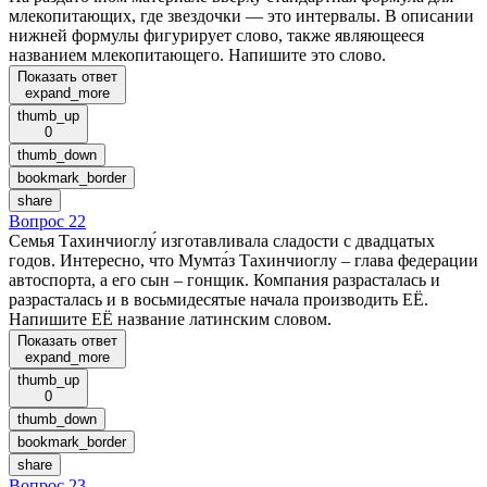
млекопитающих, где звездочки — это интервалы. В описании
нижней формулы фигурирует слово, также являющееся
названием млекопитающего. Напишите это слово.
Показать ответ
expand_more
thumb_up
0
thumb_down
bookmark_border
share
Вопрос 22
Семья Тахинчиоглу́ изготавливала сладости с двадцатых
годов. Интересно, что Мумта́з Тахинчиоглу – глава федерации
автоспорта, а его сын – гонщик. Компания разрасталась и
разрасталась и в восьмидесятые начала производить ЕЁ.
Напишите ЕЁ название латинским словом.
Показать ответ
expand_more
thumb_up
0
thumb_down
bookmark_border
share
Вопрос 23