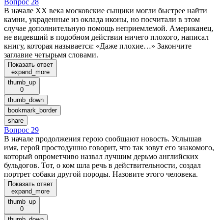
Вопрос 28
В начале XX века московские сыщики могли быстрее найти
камни, украденные из оклада иконы, но посчитали в этом
случае дополнительную помощь неприемлемой. Американец,
не видевший в подобном действии ничего плохого, написал
книгу, которая называется: «Даже плохие…» Закончите
заглавие четырьмя словами.
Показать ответ
expand_more
thumb_up
0
thumb_down
bookmark_border
share
Вопрос 29
В начале продолжения герою сообщают новость. Услышав
имя, герой простодушно говорит, что так зовут его знакомого,
который опрометчиво назвал лучшим дерьмо английских
бульдогов. Тот, о ком шла речь в действительности, создал
портрет собаки другой породы. Назовите этого человека.
Показать ответ
expand_more
thumb_up
0
thumb_down