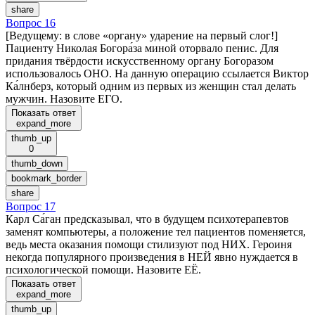
share
Вопрос 16
[Ведущему: в слове «органу» ударение на первый слог!]
Пациенту Николая Богора́за миной оторвало пенис. Для
придания твёрдости искусственному органу Богоразом
использовалось ОНО. На данную операцию ссылается Виктор
Ка́лнберз, который одним из первых из женщин стал делать
мужчин. Назовите ЕГО.
Показать ответ
expand_more
thumb_up
0
thumb_down
bookmark_border
share
Вопрос 17
Карл Са́ган предсказывал, что в будущем психотерапевтов
заменят компьютеры, а положение тел пациентов поменяется,
ведь места оказания помощи стилизуют под НИХ. Героиня
некогда популярного произведения в НЕЙ явно нуждается в
психологической помощи. Назовите ЕЁ.
Показать ответ
expand_more
thumb_up