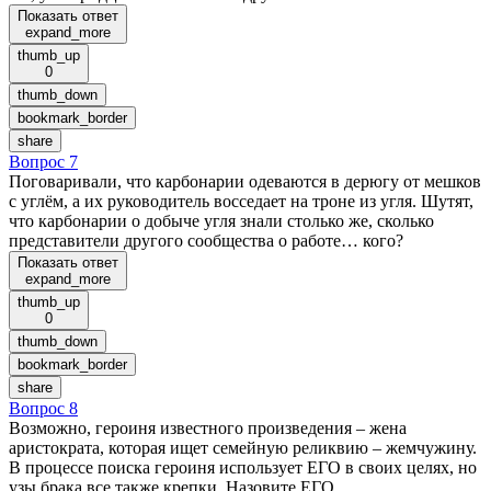
Показать ответ
expand_more
thumb_up
0
thumb_down
bookmark_border
share
Вопрос 7
Поговаривали, что карбонарии одеваются в дерюгу от мешков
с углём, а их руководитель восседает на троне из угля. Шутят,
что карбонарии о добыче угля знали столько же, сколько
представители другого сообщества о работе… кого?
Показать ответ
expand_more
thumb_up
0
thumb_down
bookmark_border
share
Вопрос 8
Возможно, героиня известного произведения – жена
аристократа, которая ищет семейную реликвию – жемчужину.
В процессе поиска героиня использует ЕГО в своих целях, но
узы брака все также крепки. Назовите ЕГО.