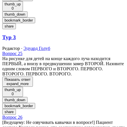
thumb_up
0
thumb_down
bookmark_border
share
Тур 3
Редактор
·
Эдуард Голуб
Вопрос 25
На рисунке для детей на конце каждого луча находится
ПЕРВЫЙ, а внизу в предвкушении замер ВТОРОЙ. Назовите
одним словом ПЕРВОГО и ВТОРОГО. ПЕРВОГО.
ВТОРОГО. ПЕРВОГО. ВТОРОГО.
Показать ответ
expand_more
thumb_up
0
thumb_down
bookmark_border
share
Вопрос 26
[Ведущему: Не озвучивать кавычки в вопросе!] Пациент