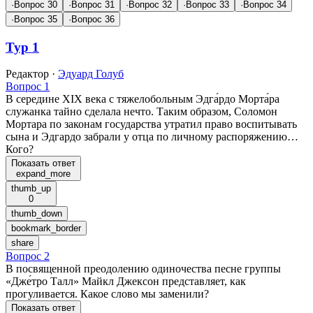
·
Вопрос 30
·
Вопрос 31
·
Вопрос 32
·
Вопрос 33
·
Вопрос 34
·
Вопрос 35
·
Вопрос 36
Тур 1
Редактор
·
Эдуард Голуб
Вопрос 1
В середине XIX века с тяжелобольным Эдга́рдо Морта́ра
служанка тайно сделала нечто. Таким образом, Соломон
Мортара по законам государства утратил право воспитывать
сына и Эдгардо забрали у отца по личному распоряжению…
Кого?
Показать ответ
expand_more
thumb_up
0
thumb_down
bookmark_border
share
Вопрос 2
В посвященной преодолению одиночества песне группы
«Дже́тро Талл» Майкл Джексон представляет, как
прогуливается. Какое слово мы заменили?
Показать ответ