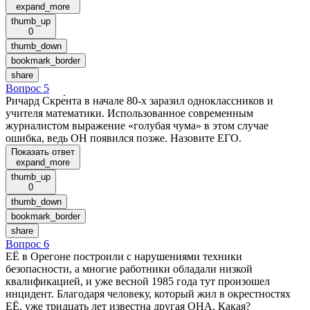
expand_more
thumb_up
0
thumb_down
bookmark_border
share
Вопрос 5
Ричард Скре́нта в начале 80-х заразил одноклассников и
учителя математики. Использованное современным
журналистом выражение «голубая чума» в этом случае
ошибка, ведь ОН появился позже. Назовите ЕГО.
Показать ответ
expand_more
thumb_up
0
thumb_down
bookmark_border
share
Вопрос 6
ЕЁ в Орегоне построили с нарушениями техники
безопасности, а многие работники обладали низкой
квалификацией, и уже весной 1985 года тут произошел
инцидент. Благодаря человеку, который жил в окрестностях
ЕЁ, уже тридцать лет известна другая ОНА. Какая?