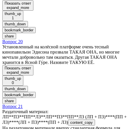
Показать ответ
expand_more
thumb_up
1
thumb_down
bookmark_border
share
Вопрос 20
Установленный на колёсной платформе очень тесный
кинопавильон Эдисона прозвали ТАКАЯ ОНА, но многие
мечтали добровольно там оказаться. Другая ТАКАЯ ОНА
хранится в Ясной Гу́ре. Назовите ТАКУЮ ЕЁ.
Показать ответ
expand_more
thumb_up
0
thumb_down
bookmark_border
share
Вопрос 21
Раздаточный материал
:
ЛП**ПЗ**ПП**ЛЗ**ЛП**ПЗ**ПП**ЛЗ (ЛП + ПЗ)****(ПП +
ЛЗ)****(ЛП + ПЗ)****(ПП + ЛЗ)
content_copy
На раздаточном материале вверху стандартная формула для