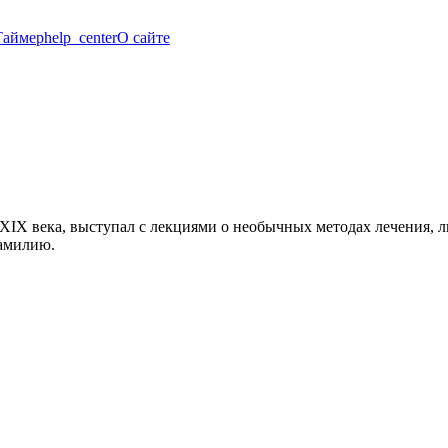
Таймер
help_center
О сайте
XIX века, выступал с лекциями о необычных методах лечения, л
фамилию.