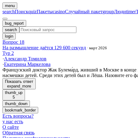
menu
search
Поиск
quiz
Пакеты
casino
Случайный пакет
group
Люди
timer
bug_report
search
login
Вопрос 18
На размышление даётся 129 600 секунд
·
март 2026
Тур 2
·
Александр Томилов
·
Екатерина Маркелова
Французский доктор Жак Булема́рд, живший в Москве в конце 
насмешки детей. Среди этих детей был и Лёша. Назовите его 
Показать ответ
expand_more
thumb_up
5
thumb_down
bookmark_border
Есть вопросы
?
у нас есть
О сайте
Обратная связь