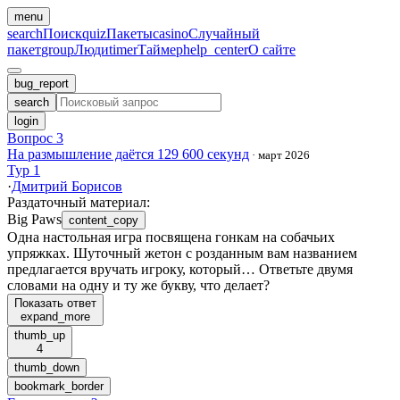
menu
search
Поиск
quiz
Пакеты
casino
Случайный
пакет
group
Люди
timer
Таймер
help_center
О сайте
bug_report
search
login
Вопрос 3
На размышление даётся 129 600 секунд
·
март 2026
Тур 1
·
Дмитрий Борисов
Раздаточный материал
:
Big Paws
content_copy
Одна настольная игра посвящена гонкам на собачьих
упряжках. Шуточный жетон с розданным вам названием
предлагается вручать игроку, который… Ответьте двумя
словами на одну и ту же букву, что делает?
Показать ответ
expand_more
thumb_up
4
thumb_down
bookmark_border