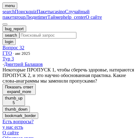
menu
search
Поиск
quiz
Пакеты
casino
Случайный
пакет
group
Люди
timer
Таймер
help_center
О сайте
bug_report
search
login
Вопрос 32
ГТО
·
авг. 2025
Тур 3
·
Дмитрий Балашов
Некоторые ПРОПУСК 1, чтобы сберечь здоровье, натираются
ПРОПУСК 2, и это научно обоснованная практика. Какие
слова-анаграммы мы заменили пропусками?
Показать ответ
expand_more
thumb_up
5
thumb_down
bookmark_border
Есть вопросы
?
у нас есть
О сайте