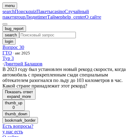
menu
search
Поиск
quiz
Пакеты
casino
Случайный
пакет
group
Люди
timer
Таймер
help_center
О сайте
bug_report
search
login
Вопрос 30
ГТО
·
авг. 2025
Тур 3
·
Дмитрий Балашов
В 2023 году был установлен новый рекорд скорости, когда
автомобиль с прикрепленным сзади специальным
обтекателем разогнался по льду до 103 километров в час.
Какой стране принадлежит этот рекорд?
Показать ответ
expand_more
thumb_up
0
thumb_down
bookmark_border
Есть вопросы
?
у нас есть