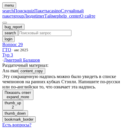
menu
search
Поиск
quiz
Пакеты
casino
Случайный
пакет
group
Люди
timer
Таймер
help_center
О сайте
bug_report
search
login
Вопрос 29
ГТО
·
авг. 2025
Тур 3
·
Дмитрий Балашов
Раздаточный материал
:
Аss man
content_copy
Эту сокращенную надпись можно было увидеть в списке
чемпионов на ранних кубках Стэнли. Напишите по-русски
или по-английски то, что означает эта надпись.
Показать ответ
expand_more
thumb_up
2
thumb_down
bookmark_border
Есть вопросы
?