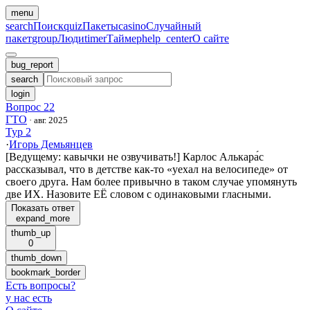
menu
search
Поиск
quiz
Пакеты
casino
Случайный
пакет
group
Люди
timer
Таймер
help_center
О сайте
bug_report
search
login
Вопрос 22
ГТО
·
авг. 2025
Тур 2
·
Игорь Демьянцев
[Ведущему: кавычки не озвучивать!] Карлос Алькара́с
рассказывал, что в детстве как-то «уехал на велосипеде» от
своего друга. Нам более привычно в таком случае упомянуть
две ИХ. Назовите ЕЁ словом с одинаковыми гласными.
Показать ответ
expand_more
thumb_up
0
thumb_down
bookmark_border
Есть вопросы
?
у нас есть