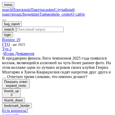
menu
search
Поиск
quiz
Пакеты
casino
Случайный
пакет
group
Люди
timer
Таймер
help_center
О сайте
bug_report
search
login
Вопрос 19
ГТО
·
авг. 2025
Тур 2
·
Игорь Демьянцев
В преддверии финала Лиги чемпионов 2025 года появился
коллаж, являющийся аллюзией на чуть более раннее фото. На
этом коллаже одни из лучших игроков своих клубов Генрих
Мхитарян и Хвича Кварацхелия сидят напротив друг друга и
… Ответьте тремя словами, что именно делают?
Показать ответ
expand_more
thumb_up
3
thumb_down
bookmark_border
Есть вопросы
?