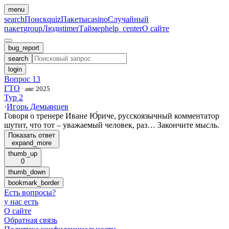
menu
search
Поиск
quiz
Пакеты
casino
Случайный
пакет
group
Люди
timer
Таймер
help_center
О сайте
bug_report
search
login
Вопрос 13
ГТО
·
авг. 2025
Тур 2
·
Игорь Демьянцев
Говоря о тренере Иване Ю́риче, русскоязычный комментатор
шутит, что тот – уважаемый человек, раз… Закончите мысль.
Показать ответ
expand_more
thumb_up
0
thumb_down
bookmark_border
Есть вопросы
?
у нас есть
О сайте
Обратная связь