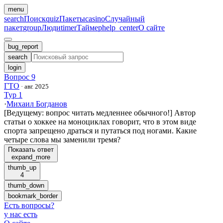
menu
search
Поиск
quiz
Пакеты
casino
Случайный
пакет
group
Люди
timer
Таймер
help_center
О сайте
bug_report
search
login
Вопрос 9
ГТО
·
авг. 2025
Тур 1
·
Михаил Богданов
[Ведущему: вопрос читать медленнее обычного!] Автор
статьи о хоккее на моноциклах говорит, что в этом виде
спорта запрещено драться и путаться под ногами. Какие
четыре слова мы заменили тремя?
Показать ответ
expand_more
thumb_up
4
thumb_down
bookmark_border
Есть вопросы
?
у нас есть