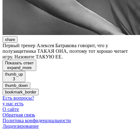
share
Первый тренер Алексея Батракова говорит, что у
полузащитника ТАКАЯ ОНА, поэтому тот хорошо читает
игру. Назовите ТАКУЮ ЕЕ.
Показать ответ
expand_more
thumb_up
3
thumb_down
bookmark_border
Есть вопросы
?
у нас есть
О сайте
Обратная связь
Политика конфиденциальности
Лицензирование