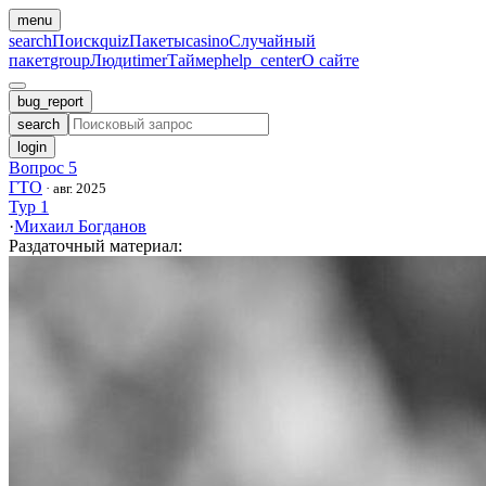
menu
search
Поиск
quiz
Пакеты
casino
Случайный
пакет
group
Люди
timer
Таймер
help_center
О сайте
bug_report
search
login
Вопрос 5
ГТО
·
авг. 2025
Тур 1
·
Михаил Богданов
Раздаточный материал
: