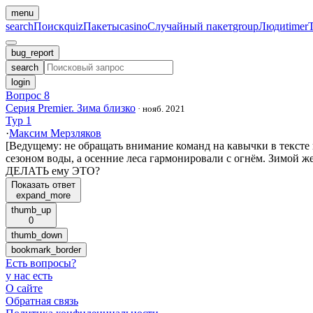
menu
search
Поиск
quiz
Пакеты
casino
Случайный пакет
group
Люди
timer
bug_report
search
login
Вопрос 8
Серия Premier. Зима близко
·
нояб. 2021
Тур 1
·
Максим Мерзляков
[Ведущему: не обращать внимание команд на кавычки в тексте
сезоном воды, а осенние леса гармонировали с огнём. Зимой ж
ДЕЛАТЬ ему ЭТО?
Показать ответ
expand_more
thumb_up
0
thumb_down
bookmark_border
Есть вопросы
?
у нас есть
О сайте
Обратная связь