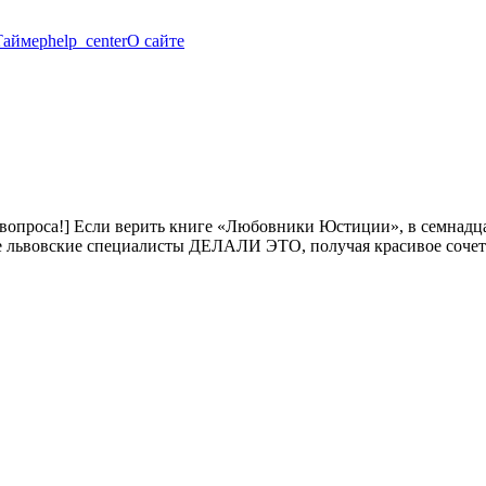
Таймер
help_center
О сайте
 вопроса!] Если верить книге «Любовники Юстиции», в семнадц
е львовские специалисты ДЕЛАЛИ ЭТО, получая красивое сочетан