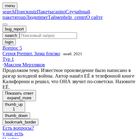
menu
search
Поиск
quiz
Пакеты
casino
Случайный
пакет
group
Люди
timer
Таймер
help_center
О сайте
bug_report
search
login
Вопрос 5
Серия Premier. Зима близко
·
нояб. 2021
Тур 1
·
Максим Мерзляков
Продолжим тему. Известное произведение было написано в
разгар холодной войны. Автор нашёл ЕЁ в телефонной книге
Калифорнии и решил, что ОНА звучит по-советски. Назовите
ЕЁ.
Показать ответ
expand_more
thumb_up
1
thumb_down
bookmark_border
Есть вопросы
?
у нас есть