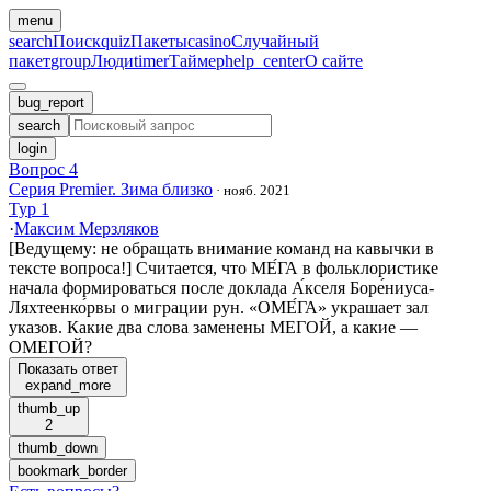
menu
search
Поиск
quiz
Пакеты
casino
Случайный
пакет
group
Люди
timer
Таймер
help_center
О сайте
bug_report
search
login
Вопрос 4
Серия Premier. Зима близко
·
нояб. 2021
Тур 1
·
Максим Мерзляков
[Ведущему: не обращать внимание команд на кавычки в
тексте вопроса!] Считается, что МЕ́ГА в фольклористике
начала формироваться после доклада А́кселя Боре́ниуса-
Ляхтеенко́рвы о миграции рун. «ОМЕ́ГА» украшает зал
указов. Какие два слова заменены МЕГОЙ, а какие —
ОМЕГОЙ?
Показать ответ
expand_more
thumb_up
2
thumb_down
bookmark_border