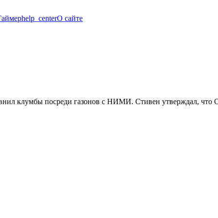
Таймер
help_center
О сайте
авнил клумбы посреди газонов с НИМИ. Стивен утверждал, что 