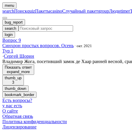
menu
search
Поиск
quiz
Пакеты
casino
Случайный пакет
group
Люди
timer
bug_report
search
login
Вопрос 9
Синхрон простых вопросов. Осень
·
окт. 2021
Тур 1
·
Сергей Шорин
Владимир Жога, посетивший замок де Хаар ранней весной, ср
Показать ответ
expand_more
thumb_up
3
thumb_down
bookmark_border
Есть вопросы
?
у нас есть
О сайте
Обратная связь
Политика конфиденциальности
Лицензирование