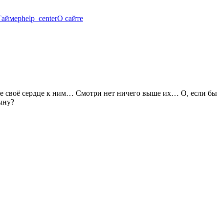
Таймер
help_center
О сайте
 своё сердце к ним… Смотри нет ничего выше их… О, если бы я 
ыну?