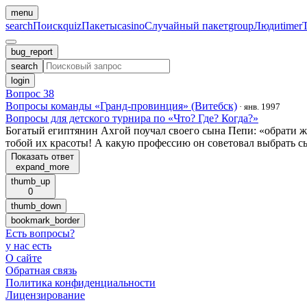
menu
search
Поиск
quiz
Пакеты
casino
Случайный пакет
group
Люди
timer
bug_report
search
login
Вопрос 38
Вопросы команды «Гранд-провинция» (Витебск)
·
янв. 1997
Вопросы для детского турнира по «Что? Где? Когда?»
Богатый египтянин Ахгой поучал своего сына Пепи: «обрати же
тобой их красоты! А какую профессию он советовал выбрать с
Показать ответ
expand_more
thumb_up
0
thumb_down
bookmark_border
Есть вопросы
?
у нас есть
О сайте
Обратная связь
Политика конфиденциальности
Лицензирование