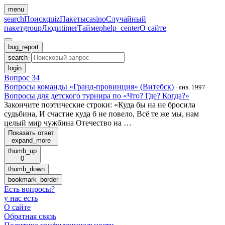
menu
search
Поиск
quiz
Пакеты
casino
Случайный
пакет
group
Люди
timer
Таймер
help_center
О сайте
bug_report
search
login
Вопрос 34
Вопросы команды «Гранд-провинция» (Витебск)
·
янв. 1997
Вопросы для детского турнира по «Что? Где? Когда?»
Закончите поэтические строки: «Куда бы на не бросила
судьбина, И счастие куда б не повело, Всё те же мы, нам
целый мир чужбина Отечество на …
Показать ответ
expand_more
thumb_up
0
thumb_down
bookmark_border
Есть вопросы
?
у нас есть
О сайте
Обратная связь