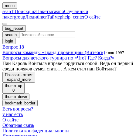
menu
search
Поиск
quiz
Пакеты
casino
Случайный
пакет
group
Люди
timer
Таймер
help_center
О сайте
bug_report
search
login
Вопрос 18
Вопросы команды «Гранд-провинция» (Витебск)
·
янв. 1997
Вопросы для детского турнира по «Что? Где? Когда?»
Пан Кароль Войтыла вправе гордиться собой. Ведь он первый
среди поляков сумел стать… А кем стал пан Войтыла?
Показать ответ
expand_more
thumb_up
0
thumb_down
bookmark_border
Есть вопросы
?
у нас есть
О сайте
Обратная связь
Политика конфиденциальности