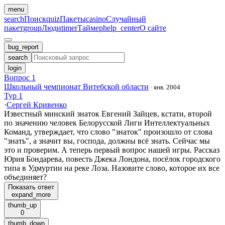
menu
search
Поиск
quiz
Пакеты
casino
Случайный
пакет
group
Люди
timer
Таймер
help_center
О сайте
bug_report
search
login
Вопрос 1
Школьный чемпионат Витебской области
·
янв. 2004
Тур 1
·
Сергей Кривенко
Известный минский знаток Евгений Зайцев, кстати, второй
по значению человек Белорусской Лиги Интеллектуальных
Команд, утверждает, что слово "знаток" произошло от слова
"знать", а значит вы, господа, должны всё знать. Сейчас мы
это и проверим. А теперь первый вопрос нашей игры. Рассказ
Юрия Бондарева, повесть Джека Лондона, посёлок городского
типа в Удмуртии на реке Лоза. Назовите слово, которое их все
объединяет?
Показать ответ
expand_more
thumb_up
0
thumb_down