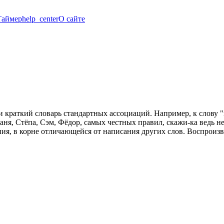
Таймер
help_center
О сайте
и краткий словарь стандартных ассоциаций. Например, к слову "
аня, Стёпа, Сэм, Фёдор, самых честных правил, скажи-ка ведь не
ания, в корне отличающейся от написания других слов. Воспроизв