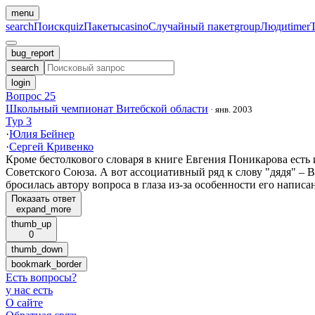
menu
search
Поиск
quiz
Пакеты
casino
Случайный пакет
group
Люди
timer
bug_report
search
login
Вопрос 25
Школьный чемпионат Витебской области
·
янв. 2003
Тур 3
·
Юлия Бейнер
·
Сергей Кривенко
Кроме бестолкового словаря в книге Евгения Поникарова есть 
Советского Союза. А вот ассоциативный ряд к слову "дядя" – В
бросилась автору вопроса в глаза из-за особенности его напис
Показать ответ
expand_more
thumb_up
0
thumb_down
bookmark_border
Есть вопросы
?
у нас есть
О сайте