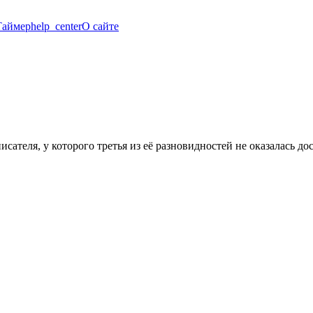
Таймер
help_center
О сайте
исателя, у которого третья из её разновидностей не оказалась до