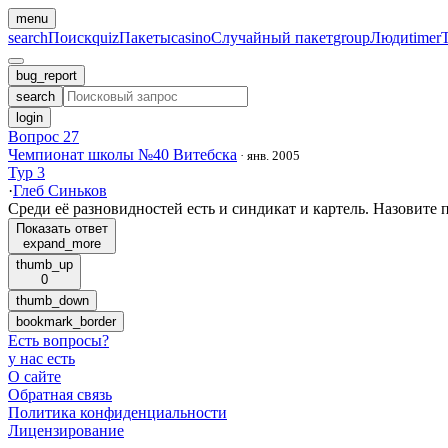
menu
search
Поиск
quiz
Пакеты
casino
Случайный пакет
group
Люди
timer
bug_report
search
login
Вопрос 27
Чемпионат школы №40 Витебска
·
янв. 2005
Тур 3
·
Глеб Синьков
Среди её разновидностей есть и синдикат и картель. Назовите п
Показать ответ
expand_more
thumb_up
0
thumb_down
bookmark_border
Есть вопросы
?
у нас есть
О сайте
Обратная связь
Политика конфиденциальности
Лицензирование