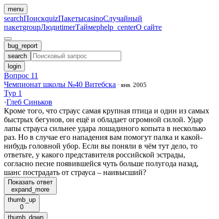
menu
search
Поиск
quiz
Пакеты
casino
Случайный
пакет
group
Люди
timer
Таймер
help_center
О сайте
bug_report
search
login
Вопрос 11
Чемпионат школы №40 Витебска
·
янв. 2005
Тур 1
·
Глеб Синьков
Кроме того, что страус самая крупная птица и один из самых
быстрых бегунов, он ещё и обладает огромной силой. Удар
лапы страуса сильнее удара лошадиного копыта в несколько
раз. Но в случае его нападения вам помогут палка и какой-
нибудь головной убор. Если вы поняли в чём тут дело, то
ответьте, у какого представителя российской эстрады,
согласно песне появившейся чуть больше полугода назад,
шанс пострадать от страуса – наивысший?
Показать ответ
expand_more
thumb_up
0
thumb_down