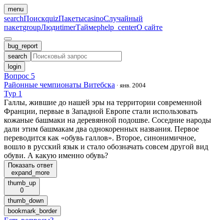
menu
search
Поиск
quiz
Пакеты
casino
Случайный
пакет
group
Люди
timer
Таймер
help_center
О сайте
bug_report
search
login
Вопрос 5
Районные чемпионаты Витебска
·
янв. 2004
Тур 1
Галлы, жившие до нашей эры на территории современной
Франции, первые в Западной Европе стали использовать
кожаные башмаки на деревянной подошве. Соседние народы
дали этим башмакам два однокоренных названия. Первое
переводится как «обувь галлов». Второе, синонимичное,
вошло в русский язык и стало обозначать совсем другой вид
обуви. А какую именно обувь?
Показать ответ
expand_more
thumb_up
0
thumb_down
bookmark_border