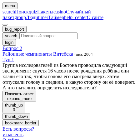
menu
search
Поиск
quiz
Пакеты
casino
Случайный
пакет
group
Люди
timer
Таймер
help_center
О сайте
bug_report
search
login
Вопрос 2
Районные чемпионаты Витебска
·
янв. 2004
Тур 1
Группа исследователей из Бостона проводила следующий
эксперимент: спустя 16 часов после рождения ребёнка они
клали его так, чтобы голова его смотрела вверх. Затем
отпускали голову и следили, в какую сторону он её повернет.
А что пытались определить исследователи?
Показать ответ
expand_more
thumb_up
0
thumb_down
bookmark_border
Есть вопросы
?
у нас есть