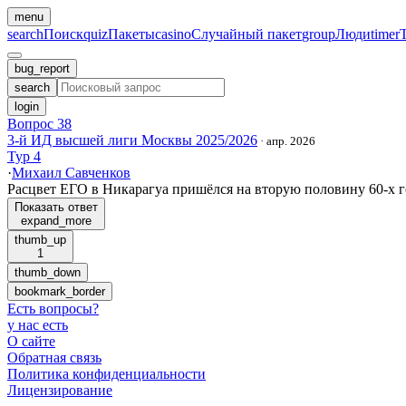
menu
search
Поиск
quiz
Пакеты
casino
Случайный пакет
group
Люди
timer
bug_report
search
login
Вопрос 38
3-й ИД высшей лиги Москвы 2025/2026
·
апр. 2026
Тур 4
·
Михаил Савченков
Расцвет ЕГО в Никарагуа пришёлся на вторую половину 60-х г
Показать ответ
expand_more
thumb_up
1
thumb_down
bookmark_border
Есть вопросы
?
у нас есть
О сайте
Обратная связь
Политика конфиденциальности
Лицензирование