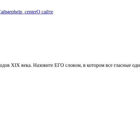
Таймер
help_center
О сайте
одов XIX века. Назовите ЕГО словом, в котором все гласные од