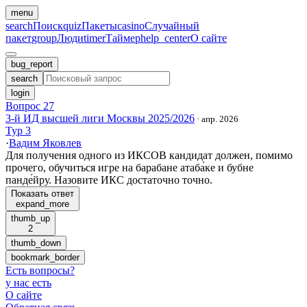
menu
search
Поиск
quiz
Пакеты
casino
Случайный
пакет
group
Люди
timer
Таймер
help_center
О сайте
bug_report
search
login
Вопрос 27
3-й ИД высшей лиги Москвы 2025/2026
·
апр. 2026
Тур 3
·
Вадим Яковлев
Для получения одного из ИКСОВ кандидат должен, помимо
прочего, обучиться игре на барабане атаба́ке и бубне
панде́йру. Назовите ИКС достаточно точно.
Показать ответ
expand_more
thumb_up
2
thumb_down
bookmark_border
Есть вопросы
?
у нас есть
О сайте