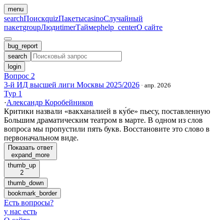
menu
search
Поиск
quiz
Пакеты
casino
Случайный
пакет
group
Люди
timer
Таймер
help_center
О сайте
bug_report
search
login
Вопрос 2
3-й ИД высшей лиги Москвы 2025/2026
·
апр. 2026
Тур 1
·
Александр Коробейников
Критики назвали «вакханалией в ку́бе» пьесу, поставленную
Большим драматическим театром в марте. В одном из слов
вопроса мы пропустили пять букв. Восстановите это слово в
первоначальном виде.
Показать ответ
expand_more
thumb_up
2
thumb_down
bookmark_border
Есть вопросы
?
у нас есть