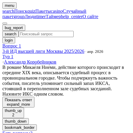
menu
search
Поиск
quiz
Пакеты
casino
Случайный
пакет
group
Люди
timer
Таймер
help_center
О сайте
bug_report
search
login
Вопрос 1
3-й ИД высшей лиги Москвы 2025/2026
·
апр. 2026
Тур 1
·
Александр Коробейников
В романе Микае́ля Ние́ми, действие которого происходит в
середине XIX века, описывается судебный процесс в
провинциальном городке. Чтобы подчеркнуть важность
события, писатель упоминает сильный запах ИКСА,
стоявший в переполненном зале судебных заседаний.
Назовите ИКС одним словом.
Показать ответ
expand_more
thumb_up
2
thumb_down
bookmark_border