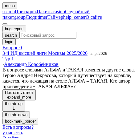
menu
search
Поиск
quiz
Пакеты
casino
Случайный
пакет
group
Люди
timer
Таймер
help_center
О сайте
bug_report
search
login
Вопрос 0
3-й ИД высшей лиги Москвы 2025/2026
·
апр. 2026
Тур 1
·
Александр Коробейников
В вопросе словами АЛЬФА и ТАКАЯ заменены другие слова.
Герою Андрея Некра́сова, который путешествует на корабле,
кажется, что лежащая на столе АЛЬФА – ТАКАЯ. Кто автор
произведения «ТАКАЯ АЛЬФА»?
Показать ответ
expand_more
thumb_up
1
thumb_down
bookmark_border
Есть вопросы
?
у нас есть