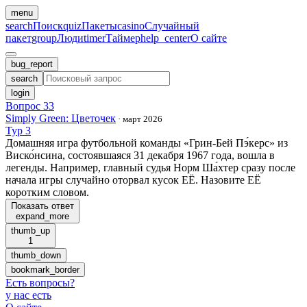
menu
search
Поиск
quiz
Пакеты
casino
Случайный
пакет
group
Люди
timer
Таймер
help_center
О сайте
bug_report
search
login
Вопрос 33
Simply Green: Цветочек
·
март 2026
Тур 3
Домашняя игра футбольной команды «Грин-Бей Пэ́керс» из
Виско́нсина, состоявшаяся 31 декабря 1967 года, вошла в
легенды. Например, главный судья Норм Ша́хтер сразу после
начала игры случайно оторвал кусок ЕЁ. Назовите ЕЁ
коротким словом.
Показать ответ
expand_more
thumb_up
1
thumb_down
bookmark_border
Есть вопросы
?
у нас есть