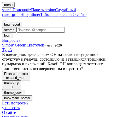
menu
search
Поиск
quiz
Пакеты
casino
Случайный
пакет
group
Люди
timer
Таймер
help_center
О сайте
bug_report
search
login
Вопрос 28
Simply Green: Цветочек
·
март 2026
Тур 3
В ювелирном деле словом ОН называют внутреннюю
структуру изумруда, состоящую из ветвящихся трещинок,
пузырьков и включений. Какой ОН воплощает эстетику
таинственности, несовершенства и пустоты?
Показать ответ
expand_more
thumb_up
0
thumb_down
bookmark_border
Есть вопросы
?
у нас есть
О сайте