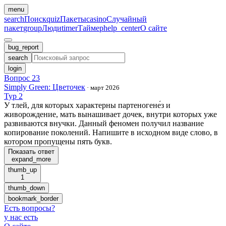
menu
search
Поиск
quiz
Пакеты
casino
Случайный
пакет
group
Люди
timer
Таймер
help_center
О сайте
bug_report
search
login
Вопрос 23
Simply Green: Цветочек
·
март 2026
Тур 2
У тлей, для которых характерны партеногене́з и
живорождение, мать вынашивает дочек, внутри которых уже
развиваются внучки. Данный феномен получил название
копирование поколений. Напишите в исходном виде слово, в
котором пропущены пять букв.
Показать ответ
expand_more
thumb_up
1
thumb_down
bookmark_border
Есть вопросы
?
у нас есть