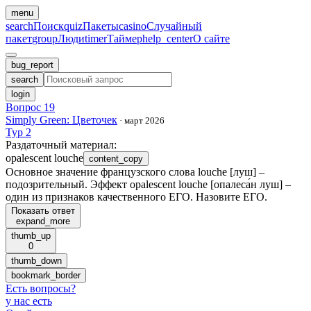
menu
search
Поиск
quiz
Пакеты
casino
Случайный
пакет
group
Люди
timer
Таймер
help_center
О сайте
bug_report
search
login
Вопрос 19
Simply Green: Цветочек
·
март 2026
Тур 2
Раздаточный материал
:
opalescent louche
content_copy
Основное значение французского слова louche [луш] –
подозрительный. Эффект opalescent louche [опалеса́н луш] –
один из признаков качественного ЕГО. Назовите ЕГО.
Показать ответ
expand_more
thumb_up
0
thumb_down
bookmark_border
Есть вопросы
?
у нас есть