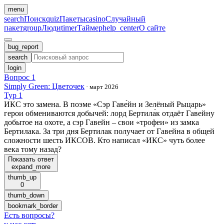
menu
search
Поиск
quiz
Пакеты
casino
Случайный
пакет
group
Люди
timer
Таймер
help_center
О сайте
bug_report
search
login
Вопрос 1
Simply Green: Цветочек
·
март 2026
Тур 1
ИКС это замена. В поэме «Сэр Гаве́йн и Зелёный Рыцарь»
герои обмениваются добычей: лорд Бертила́к отдаёт Гавейну
добытое на охоте, а сэр Гавейн – свои «трофеи» из замка
Бертилака. За три дня Бертилак получает от Гавейна в общей
сложности шесть ИКСОВ. Кто написал «ИКС» чуть более
века тому назад?
Показать ответ
expand_more
thumb_up
0
thumb_down
bookmark_border
Есть вопросы
?