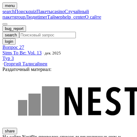
menu
search
Поиск
quiz
Пакеты
casino
Случайный
пакет
group
Люди
timer
Таймер
help_center
О сайте
bug_report
search
login
Вопрос 27
Sims To Be: Vol. 13
·
дек. 2025
Тур 3
·
Георгий Талисайнен
Раздаточный материал
:
share
На сайте Nestflix приведен список вымышленных шоу и