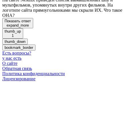
мультфильмов, упомянутых внутри других фильмов. На
логотипе сайта прямоугольниками мы скрыли ИХ. Что такое
ОНА?
Показать ответ
expand_more
thumb_up
1
thumb_down
bookmark_border
Есть вопросы
?
у нас есть
О сайте
Обратная связь
Политика конфиденциальности
Лицензирование