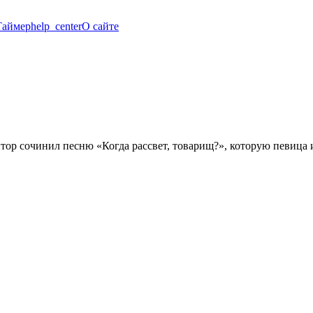
Таймер
help_center
О сайте
тор сочинил песню «Когда рассвет, товарищ?», которую певица 