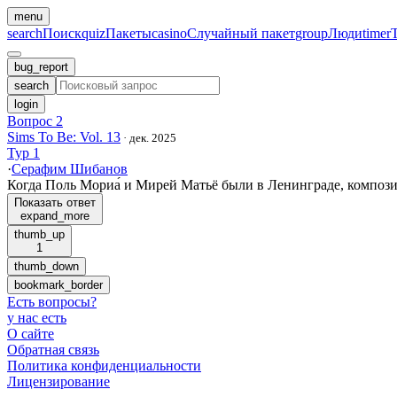
menu
search
Поиск
quiz
Пакеты
casino
Случайный пакет
group
Люди
timer
bug_report
search
login
Вопрос 2
Sims To Be: Vol. 13
·
дек. 2025
Тур 1
·
Серафим Шибанов
Когда Поль Мориа́ и Мирей Матьё были в Ленинграде, компози
Показать ответ
expand_more
thumb_up
1
thumb_down
bookmark_border
Есть вопросы
?
у нас есть
О сайте
Обратная связь
Политика конфиденциальности
Лицензирование