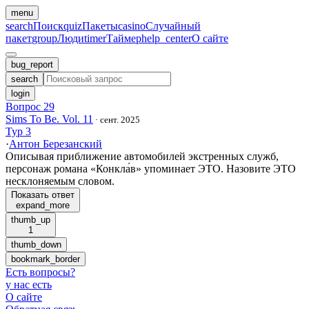
menu
search
Поиск
quiz
Пакеты
casino
Случайный
пакет
group
Люди
timer
Таймер
help_center
О сайте
bug_report
search
login
Вопрос 29
Sims To Be. Vol. 11
·
сент. 2025
Тур 3
·
Антон Березанский
Описывая приближение автомобилей экстренных служб,
персонаж романа «Конкла́в» упоминает ЭТО. Назовите ЭТО
несклоняемым словом.
Показать ответ
expand_more
thumb_up
1
thumb_down
bookmark_border
Есть вопросы
?
у нас есть
О сайте