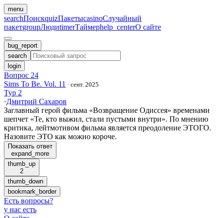
menu
search
Поиск
quiz
Пакеты
casino
Случайный
пакет
group
Люди
timer
Таймер
help_center
О сайте
bug_report
search
login
Вопрос 24
Sims To Be. Vol. 11
·
сент. 2025
Тур 2
·
Дмитрий Сахаров
Заглавный герой фильма «Возвращение Одиссея» временами
шепчет «Те, кто выжил, стали пустыми внутри». По мнению
критика, лейтмотивом фильма является преодоление ЭТОГО.
Назовите ЭТО как можно короче.
Показать ответ
expand_more
thumb_up
2
thumb_down
bookmark_border
Есть вопросы
?
у нас есть