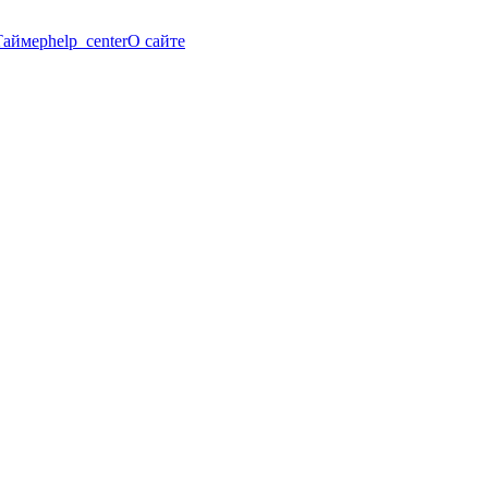
Таймер
help_center
О сайте