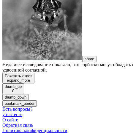
share
Недавнее исследование показало, что горбатки могут обладат
удвоенной согласной.
Показать ответ
expand_more
thumb_up
0
thumb_down
bookmark_border
Есть вопросы
?
у нас есть
О сайте
Обратная связь
Политика конфиденциальности