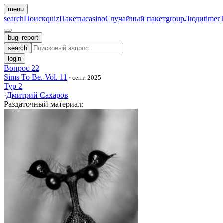
menu
search
Поиск
quiz
Пакеты
casino
Случайный пакет
group
Люди
timer
bug_report
search
login
Вопрос 22
Sims To Be. Vol. 11
·
сент. 2025
Тур 2
·
Дмитрий Сахаров
Раздаточный материал
: