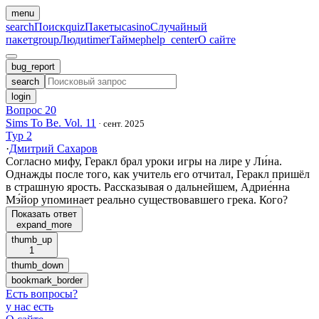
menu
search
Поиск
quiz
Пакеты
casino
Случайный
пакет
group
Люди
timer
Таймер
help_center
О сайте
bug_report
search
login
Вопрос 20
Sims To Be. Vol. 11
·
сент. 2025
Тур 2
·
Дмитрий Сахаров
Согласно мифу, Геракл брал уроки игры на лире у Ли́на.
Однажды после того, как учитель его отчитал, Геракл пришëл
в страшную ярость. Рассказывая о дальнейшем, Адрие́нна
Мэ́йор упоминает реально существовавшего грека. Кого?
Показать ответ
expand_more
thumb_up
1
thumb_down
bookmark_border
Есть вопросы
?
у нас есть