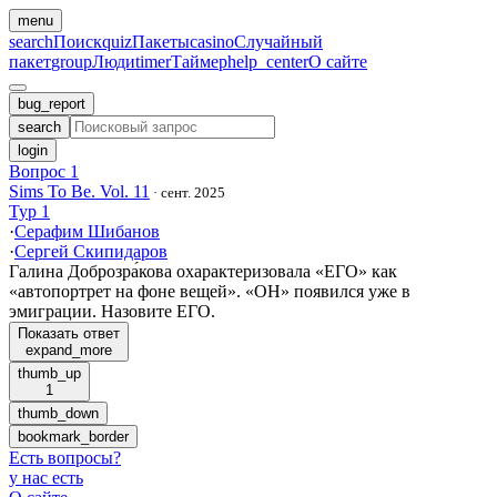
menu
search
Поиск
quiz
Пакеты
casino
Случайный
пакет
group
Люди
timer
Таймер
help_center
О сайте
bug_report
search
login
Вопрос 1
Sims To Be. Vol. 11
·
сент. 2025
Тур 1
·
Серафим Шибанов
·
Сергей Скипидаров
Галина Доброзра́кова охарактеризовала «ЕГО» как
«автопортрет на фоне вещей». «ОН» появился уже в
эмиграции. Назовите ЕГО.
Показать ответ
expand_more
thumb_up
1
thumb_down
bookmark_border
Есть вопросы
?
у нас есть