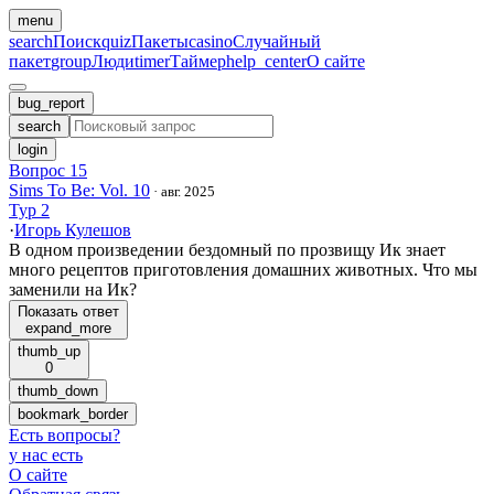
menu
search
Поиск
quiz
Пакеты
casino
Случайный
пакет
group
Люди
timer
Таймер
help_center
О сайте
bug_report
search
login
Вопрос 15
Sims To Be: Vol. 10
·
авг. 2025
Тур 2
·
Игорь Кулешов
В одном произведении бездомный по прозвищу Ик знает
много рецептов приготовления домашних животных. Что мы
заменили на Ик?
Показать ответ
expand_more
thumb_up
0
thumb_down
bookmark_border
Есть вопросы
?
у нас есть
О сайте