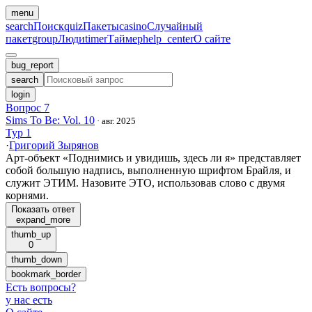
menu
search
Поиск
quiz
Пакеты
casino
Случайный
пакет
group
Люди
timer
Таймер
help_center
О сайте
bug_report
search
login
Вопрос 7
Sims To Be: Vol. 10
·
авг. 2025
Тур 1
·
Григорий Зырянов
Арт-объект «Поднимись и увидишь, здесь ли я» представляет
собой большую надпись, выполненную шрифтом Брайля, и
служит ЭТИМ. Назовите ЭТО, использовав слово с двумя
корнями.
Показать ответ
expand_more
thumb_up
0
thumb_down
bookmark_border
Есть вопросы
?
у нас есть