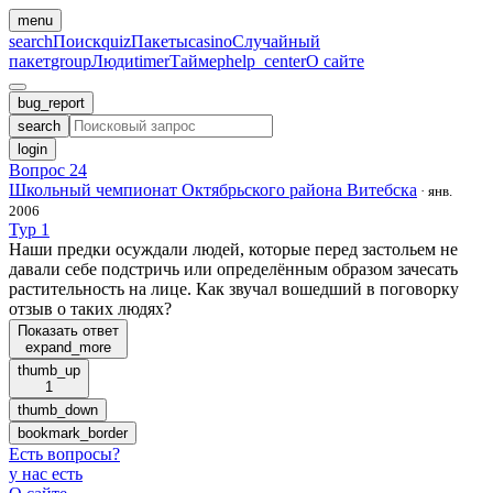
menu
search
Поиск
quiz
Пакеты
casino
Случайный
пакет
group
Люди
timer
Таймер
help_center
О сайте
bug_report
search
login
Вопрос 24
Школьный чемпионат Октябрьского района Витебска
·
янв.
2006
Тур 1
Наши предки осуждали людей, которые перед застольем не
давали себе подстричь или определённым образом зачесать
растительность на лице. Как звучал вошедший в поговорку
отзыв о таких людях?
Показать ответ
expand_more
thumb_up
1
thumb_down
bookmark_border
Есть вопросы
?
у нас есть