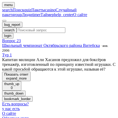
menu
search
Поиск
quiz
Пакеты
casino
Случайный
пакет
group
Люди
timer
Таймер
help_center
О сайте
bug_report
search
login
Вопрос 23
Школьный чемпионат Октябрьского района Витебска
·
янв.
2006
Тур 1
Капитан милиции Али Хасанов предложил для боксёров
тренажёр, изготовленный по принципу известной игрушки. С
какой просьбой обращаются к этой игрушке, называя её?
Показать ответ
expand_more
thumb_up
0
thumb_down
bookmark_border
Есть вопросы
?
у нас есть
О сайте