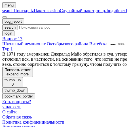
menu
search
Поиск
quiz
Пакеты
casino
Случайный пакет
group
Люди
timer
bug_report
search
login
Вопрос 13
Школьный чемпионат Октябрьского района Витебска
·
янв. 2006
Тур 1
В 1971 году американец Джеральд Майо обратился в суд, утвер
отклонил иск, в частности, на основании того, что истец не п
века, стоило обратиться к толстому грызуну, чтобы получить с
Показать ответ
expand_more
thumb_up
0
thumb_down
bookmark_border
Есть вопросы
?
у нас есть
О сайте
Обратная связь
Политика конфиденциальности