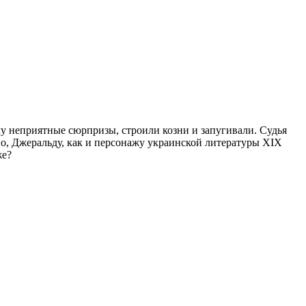
му неприятные сюрпризы, строили козни и запугивали. Судья
жно, Джеральду, как и персонажу украинской литературы XIX
же?