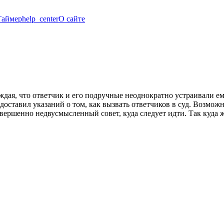
Таймер
help_center
О сайте
ждая, что ответчик и его подручные неоднократно устраивали е
редоставил указаний о том, как вызвать ответчиков в суд. Возмо
овершенно недвусмысленный совет, куда следует идти. Так куда 