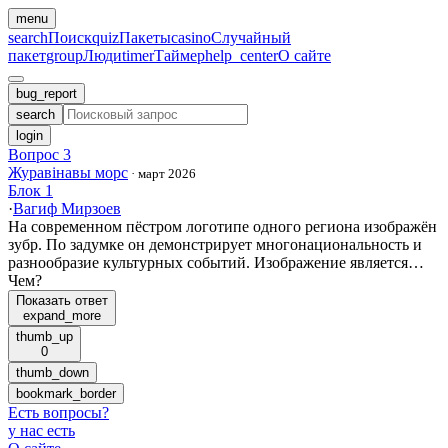
menu
search
Поиск
quiz
Пакеты
casino
Случайный
пакет
group
Люди
timer
Таймер
help_center
О сайте
bug_report
search
login
Вопрос 3
Журавінавы морс
·
март 2026
Блок 1
·
Вагиф Мирзоев
На современном пёстром логотипе одного региона изображён
зубр. По задумке он демонстрирует многонациональность и
разнообразие культурных событий. Изображение является…
Чем?
Показать ответ
expand_more
thumb_up
0
thumb_down
bookmark_border
Есть вопросы
?
у нас есть