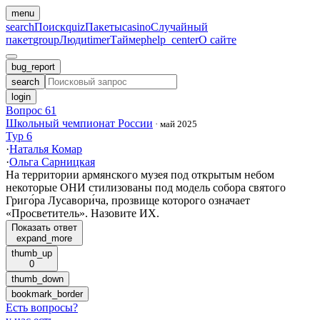
menu
search
Поиск
quiz
Пакеты
casino
Случайный
пакет
group
Люди
timer
Таймер
help_center
О сайте
bug_report
search
login
Вопрос 61
Школьный чемпионат России
·
май 2025
Тур 6
·
Наталья Комар
·
Ольга Сарницкая
На территории армянского музея под открытым небом
некоторые ОНИ стилизованы под модель собора святого
Григо́ра Лусавори́ча, прозвище которого означает
«Просветитель». Назовите ИХ.
Показать ответ
expand_more
thumb_up
0
thumb_down
bookmark_border
Есть вопросы
?